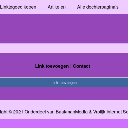
Linktegoed kopen
Artikelen
Alle dochterpagina's
Link toevoegen
Contact
Link toevoegen
ight © 2021 Onderdeel van
BaakmanMedia
&
Vrolijk Internet S