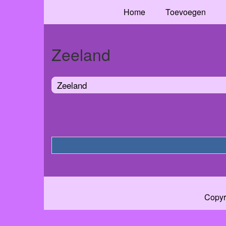
Home
Toevoegen
Zeeland
Zeeland
Copyr